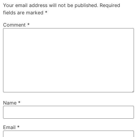
Your email address will not be published.
Required
fields are marked
*
Comment
*
Name
*
Email
*