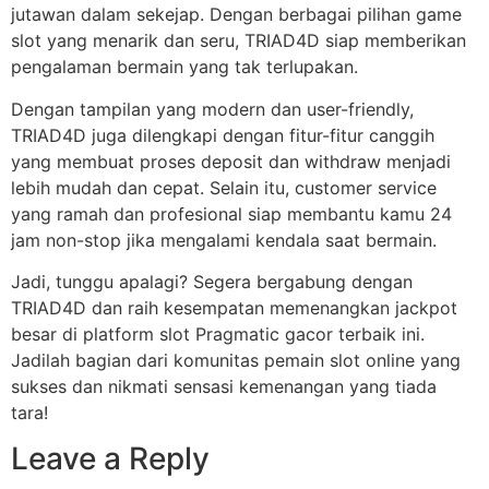
jutawan dalam sekejap. Dengan berbagai pilihan game
slot yang menarik dan seru, TRIAD4D siap memberikan
pengalaman bermain yang tak terlupakan.
Dengan tampilan yang modern dan user-friendly,
TRIAD4D juga dilengkapi dengan fitur-fitur canggih
yang membuat proses deposit dan withdraw menjadi
lebih mudah dan cepat. Selain itu, customer service
yang ramah dan profesional siap membantu kamu 24
jam non-stop jika mengalami kendala saat bermain.
Jadi, tunggu apalagi? Segera bergabung dengan
TRIAD4D dan raih kesempatan memenangkan jackpot
besar di platform slot Pragmatic gacor terbaik ini.
Jadilah bagian dari komunitas pemain slot online yang
sukses dan nikmati sensasi kemenangan yang tiada
tara!
Leave a Reply