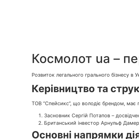
Космолот ua – п
Розвиток легального грального бізнесу в Ук
Керівництво та струк
ТОВ “Спейсикс”, що володіє брендом, має 
Засновник Сергій Потапов – досвідчен
Британський інвестор Арнульф Дамер
Основні напрямки ді