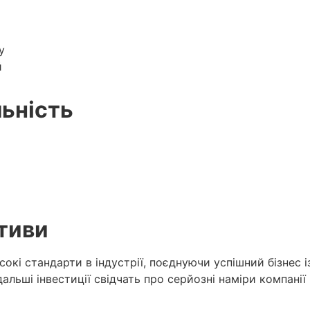
у
й
льність
тиви
кі стандарти в індустрії, поєднуючи успішний бізнес і
ьші інвестиції свідчать про серйозні наміри компанії 