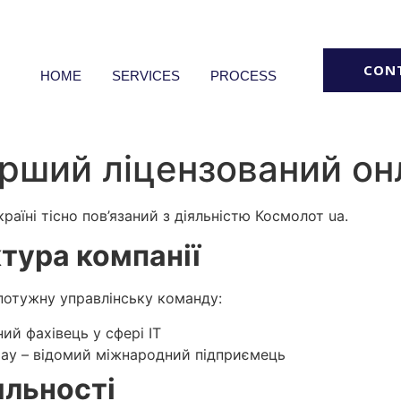
CON
HOME
SERVICES
PROCESS
ерший ліцензований о
раїні тісно пов’язаний з діяльністю Космолот ua.
тура компанії
потужну управлінську команду:
ий фахівець у сфері IT
ау – відомий міжнародний підприємець
яльності