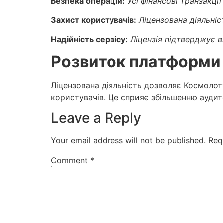
Безпека операцій:
Усі фінансові транзакці
Захист користувачів:
Ліцензована діяльніст
Надійність сервісу:
Ліцензія підтверджує в
Розвиток платформи
Ліцензована діяльність дозволяє Космолот
користувачів. Це сприяє збільшенню аудито
Leave a Reply
Your email address will not be published.
Req
Comment
*