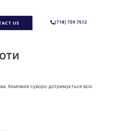
(718) 759 7512
TACT US
боти
тва. Компанія суворо дотримується всіх