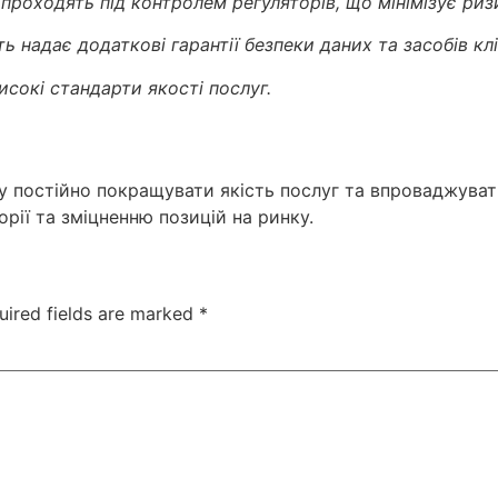
ї проходять під контролем регуляторів, що мінімізує риз
ь надає додаткові гарантії безпеки даних та засобів клі
исокі стандарти якості послуг.
у постійно покращувати якість послуг та впроваджувати
рії та зміцненню позицій на ринку.
uired fields are marked
*