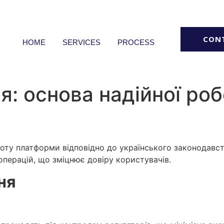
CON
HOME
SERVICES
PROCESS
я: основа надійної ро
боту платформи відповідно до українського законодавс
операцій, що зміцнює довіру користувачів.
ня