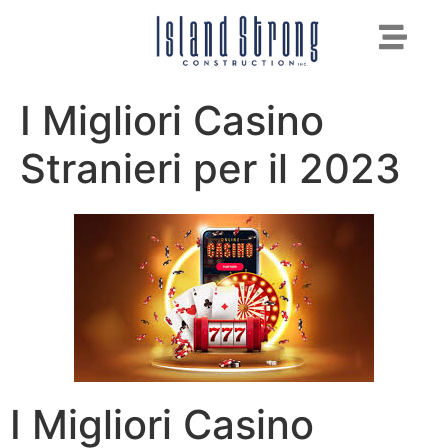
I Migliori Casino
Stranieri per il 2023
I Migliori Casino