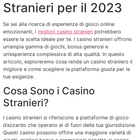
Stranieri per il 2023
Se sei alla ricerca di esperienze di gioco online
emozionanti, i
migliori casino stranieri
potrebbero
essere la scelta ideale per te. I casino stranieri offrono
un’ampia gamma di giochi, bonus generosi e
un’esperienza complessiva di alta qualità. In questo
articolo, esploreremo cosa rende un casino straniero il
migliore e come scegliere la piattaforma giusta per le
tue esigenze.
Cosa Sono i Casino
Stranieri?
I casino stranieri si riferiscono a piattaforme di gioco
d’azzardo che operano al di fuori della tua giurisdizione.
Questi casino possono offrire una maggiore varietà di
giochi, migliori bonus e promozioni rispetto ai casino