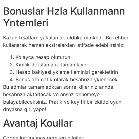
Bonuslar Hzla Kullanmann
Yntemleri
Kazan frsatlarn yakalamak olduka mmkndr. Bu rehberi
kullanarak hemen ekstralardan istifade edebilirsiniz:
Kolayca hesap oluturun
Kimlik dorulamanz tamamlayn
Hesap bakiyesi ykleme ileminizi gerekletirin
Bonus otomatik olarak hesabnza yklenecek
Bu admlar tamamladktan sonra, dlleriniz annda
hesabnza aktarlacak ve ansnz denemeye
balayabileceksiniz. Pratik ve keyifli bir ekilde oyun
dnyasna giri yapn!
Avantaj Koullar
Gzden karlmamas gereken bilgiler: