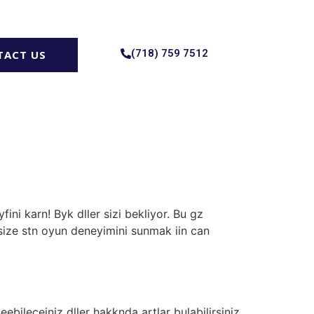
(718) 759 7512
TACT US
ini karn! Byk dller sizi bekliyor. Bu gz
 size stn oyun deneyimini sunmak iin can
eebileceiniz dller hakknda artlar bulabilirsiniz.