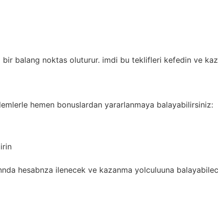
 bir balang noktas oluturur. imdi bu teklifleri kefedin ve ka
lemlerle hemen bonuslardan yararlanmaya balayabilirsiniz:
irin
nnda hesabnza ilenecek ve kazanma yolculuuna balayabilecek