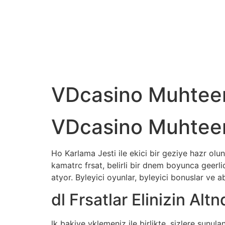
VDcasino Muhteem
VDcasino Muhteem
Ho Karlama Jesti ile ekici bir geziye hazr ol
kamatrc frsat, belirli bir dnem boyunca geerli
atyor. Byleyici oyunlar, byleyici bonuslar ve a
dl Frsatlar Elinizin Alt
lk bakiye yklemeniz ile birlikte, sizlere sunula