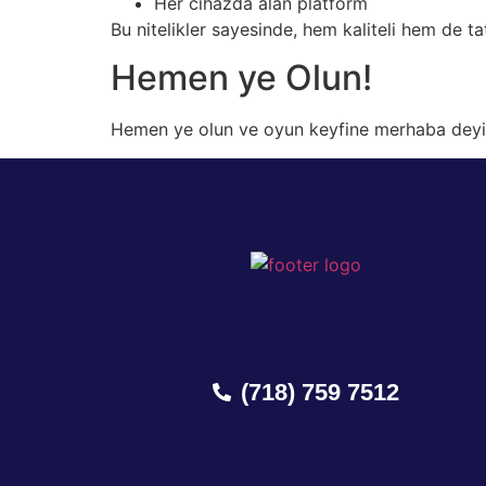
Her cihazda alan platform
Bu nitelikler sayesinde, hem kaliteli hem de 
Hemen ye Olun!
Hemen ye olun ve oyun keyfine merhaba deyin!
(718) 759 7512