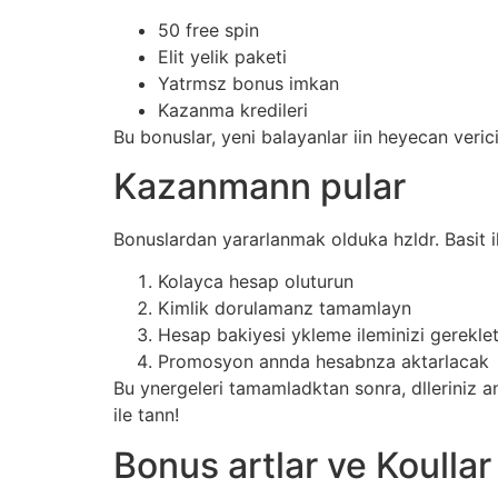
50 free spin
Elit yelik paketi
Yatrmsz bonus imkan
Kazanma kredileri
Bu bonuslar, yeni balayanlar iin heyecan verici
Kazanmann pular
Bonuslardan yararlanmak olduka hzldr. Basit i
Kolayca hesap oluturun
Kimlik dorulamanz tamamlayn
Hesap bakiyesi ykleme ileminizi gereklet
Promosyon annda hesabnza aktarlacak
Bu ynergeleri tamamladktan sonra, dlleriniz a
ile tann!
Bonus artlar ve Koullar