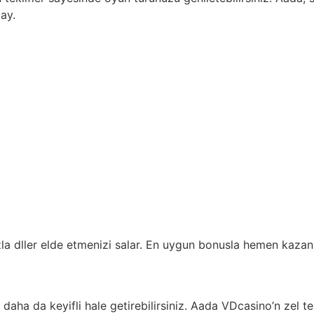
ay.
fazla dller elde etmenizi salar. En uygun bonusla hemen kaz
i daha da keyifli hale getirebilirsiniz. Aada VDcasino’n zel 