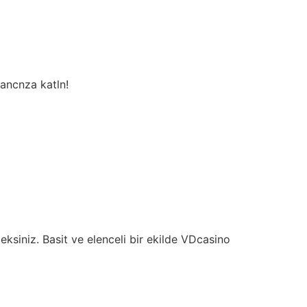
zancnza katln!
siniz. Basit ve elenceli bir ekilde VDcasino