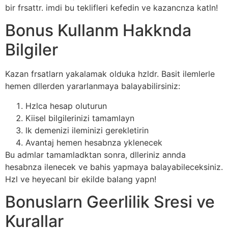
bir frsattr. imdi bu teklifleri kefedin ve kazancnza katln!
Bonus Kullanm Hakknda
Bilgiler
Kazan frsatlarn yakalamak olduka hzldr. Basit ilemlerle
hemen dllerden yararlanmaya balayabilirsiniz:
Hzlca hesap oluturun
Kiisel bilgilerinizi tamamlayn
lk demenizi ileminizi gerekletirin
Avantaj hemen hesabnza yklenecek
Bu admlar tamamladktan sonra, dlleriniz annda
hesabnza ilenecek ve bahis yapmaya balayabileceksiniz.
Hzl ve heyecanl bir ekilde balang yapn!
Bonuslarn Geerlilik Sresi ve
Kurallar