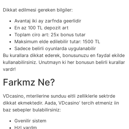
Dikkat edilmesi gereken bilgiler:
Avantaj iki ay zarfnda geerlidir
En az 100 TL depozit art
Toplam ciro art: 25x bonus tutar
Maksimum elde edilebilir tutar: 1500 TL
Sadece belirli oyunlarda uygulanabilir
Bu kurallara dikkat ederek, bonusunuzu en faydal ekilde
kullanabilirsiniz. Unutmayn ki her bonusun belirli kurallar
vardr!
Farkmz Ne?
VDcasino, mterilerine sunduu eitli zelliklerle sektrde
dikkat ekmektedir. Aada, VDcasino’ tercih etmeniz iin
baz sebepler bulabilirsiniz:
Gvenilir sistem
Hzl yardm