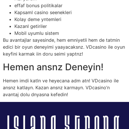
effaf bonus politikalar
Kapsaml casino seenekleri
Kolay deme yntemleri
Kazanl getiriler
Mobil uyumlu sistem
Bu avantajlar sayesinde, hem emniyetli hem de tatmin
edici bir oyun deneyimi yaayacaksnz. VDcasino ile oyun
keyfini karmak iin doru seimi yaptnz!
Hemen ansnz Deneyin!
Hemen imdi katln ve heyecana adm atn! VDcasino ile
ansnz katlayn. Kazan ansnz karmayn. VDcasino’n
avantaj dolu dnyasna kefedin!