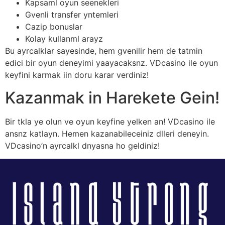
Kapsaml oyun seenekleri
Gvenli transfer yntemleri
Cazip bonuslar
Kolay kullanml arayz
Bu ayrcalklar sayesinde, hem gvenilir hem de tatmin
edici bir oyun deneyimi yaayacaksnz. VDcasino ile oyun
keyfini karmak iin doru karar verdiniz!
Kazanmak in Harekete Gein!
Bir tkla ye olun ve oyun keyfine yelken an! VDcasino ile
ansnz katlayn. Hemen kazanabileceiniz dlleri deneyin.
VDcasino’n ayrcalkl dnyasna ho geldiniz!