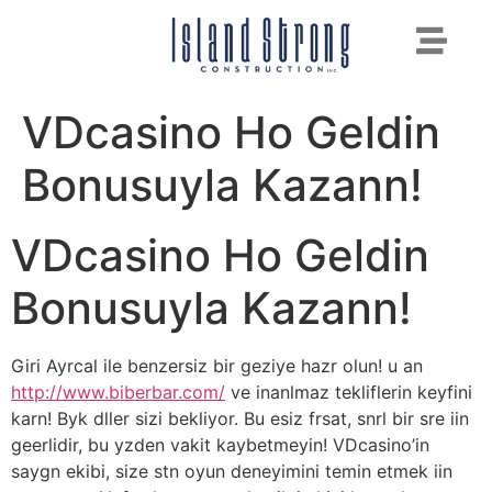
VDcasino Ho Geldin
Bonusuyla Kazann!
VDcasino Ho Geldin
Bonusuyla Kazann!
Giri Ayrcal ile benzersiz bir geziye hazr olun! u an
http://www.biberbar.com/
ve inanlmaz tekliflerin keyfini
karn! Byk dller sizi bekliyor. Bu esiz frsat, snrl bir sre iin
geerlidir, bu yzden vakit kaybetmeyin! VDcasino’in
saygn ekibi, size stn oyun deneyimini temin etmek iin