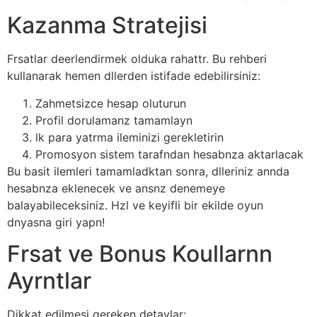
Kazanma Stratejisi
Frsatlar deerlendirmek olduka rahattr. Bu rehberi
kullanarak hemen dllerden istifade edebilirsiniz:
Zahmetsizce hesap oluturun
Profil dorulamanz tamamlayn
lk para yatrma ileminizi gerekletirin
Promosyon sistem tarafndan hesabnza aktarlacak
Bu basit ilemleri tamamladktan sonra, dlleriniz annda
hesabnza eklenecek ve ansnz denemeye
balayabileceksiniz. Hzl ve keyifli bir ekilde oyun
dnyasna giri yapn!
Frsat ve Bonus Koullarnn
Ayrntlar
Dikkat edilmesi gereken detaylar: