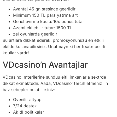
Avantaj 45 gn sresince geerlidir
Minimum 150 TL para yatrma art
Genel evirme koulu: 10x bonus tutar
Azami ekilebilir tutar: 1500 TL
zel oyunlarda geerlidir
Bu artlara dikkat ederek, promosyonunuzu en etkili
ekilde kullanabilirsiniz. Unutmayn ki her frsatn belirli
koullar vardr!
VDcasino’n Avantajlar
VDcasino, mterilerine sunduu eitli imkanlarla sektrde
dikkat ekmektedir. Aada, VDcasino’ tercih etmeniz iin
baz sebepler bulabilirsiniz:
Gvenilir altyap
7/24 destek
Ak dl politikalar