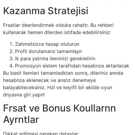
Kazanma Stratejisi
Frsatlar deerlendirmek olduka rahattr. Bu rehberi
kullanarak hemen dllerden istifade edebilirsiniz:
Zahmetsizce hesap oluturun
Profil dorulamanz tamamlayn
lk para yatrma ileminizi gerekletirin
Promosyon sistem tarafndan hesabnza aktarlacak
Bu basit ilemleri tamamladktan sonra, dlleriniz annda
hesabnza eklenecek ve ansnz denemeye
balayabileceksiniz. Hzl ve keyifli bir ekilde oyun
dnyasna giri yapn!
Frsat ve Bonus Koullarnn
Ayrntlar
Dikkat edilmesi gereken detaylar: