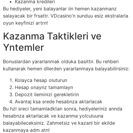
Kazanma kredileri
Bu hediyeler, yeni balayanlar iin hemen kazanmanz
salayacak bir frsattr. VDcasino’n sunduu esiz ekstralarla
oyun keyfinizi artrn!
Kazanma Taktikleri ve
Yntemler
Bonuslardan yararlanmak olduka basittir. Bu rehberi
kullanarak hemen dllerden yararlanmaya balayabilirsiniz:
Kolayca hesap oluturun
Hesap onaynz tamamlayn
Depozit ileminizi gerekletirin
Avantaj ksa srede hesabnza aktarlacak
Bu hzl sreci tamamladktan sonra, hediyeleriniz annda
hesabnza aktarlacak ve kazanma yolculuuna
balayabileceksiniz. Zahmetsiz ve kazanl bir ekilde
kazanmaya adm atn!