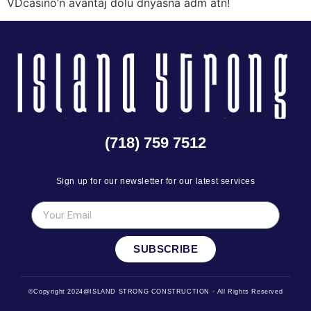
VDcasino’n avantaj dolu dnyasna adm atn!
(718) 759 7512
Sign up for our newsletter for our latest services
SUBSCRIBE
©Copyright 2024@ISLAND STRONG CONSTRUCTION - All Rights Reserved