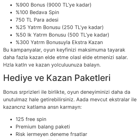
%900 Bonus (9000 TL’ye kadar)
%100 Bedava Spin
750 TL Para adesi
%25 Yatrm Bonusu (250 TL’ye kadar)
%50 lk Yatrm Bonusu (500 TL’ye kadar)
%300 Yatrm Bonusuyla Ekstra Kazan
Bu kampanyalar, oyun keyfinizi maksimuma tayarak
daha fazla kazan elde etme olasl elde etmenizi salar.
Hzla katln ve kazan yolculuunuza balayn.
Hediye ve Kazan Paketleri
Bonus srprizleri ile birlikte, oyun deneyiminizi daha da
unutulmaz hale getirebilirsiniz. Aada mevcut ekstralar ile
kazancnz katlama ansn karmayn:
125 free spin
Premium balang paketi
Risk iermeyen deneme frsatlar