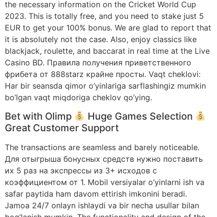
the necessary information on the Cricket World Cup
2023. This is totally free, and you need to stake just 5
EUR to get your 100% bonus. We are glad to report that
it is absolutely not the case. Also, enjoy classics like
blackjack, roulette, and baccarat in real time at the Live
Casino BD. Правила получения приветственного
фрибета от 888starz крайне просты. Vaqt cheklovi:
Har bir seansda qimor o’yinlariga sarflashingiz mumkin
bo’lgan vaqt miqdoriga cheklov qo’ying.
Bet with Olimp
Huge Games Selection
Great Customer Support
The transactions are seamless and barely noticeable.
Для отыгрыша бонусных средств нужно поставить
их 5 раз на экспрессы из 3+ исходов с
коэффициентом от 1. Mobil versiyalar o’yinlarni ish va
safar paytida ham davom ettirish imkonini beradi.
Jamoa 24/7 onlayn ishlaydi va bir necha usullar bilan
bog’lanish mumkin. The functionality and design of the