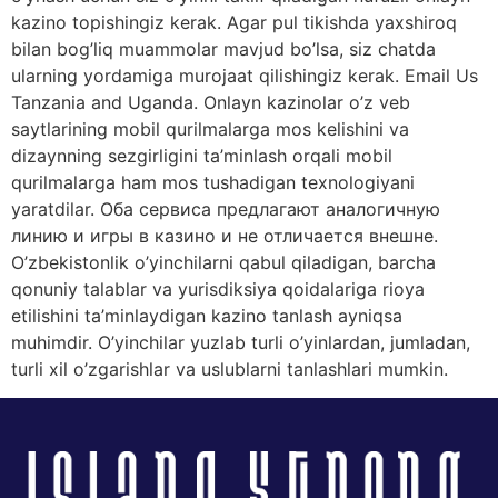
kazino topishingiz kerak. Agar pul tikishda yaxshiroq
bilan bog’liq muammolar mavjud bo’lsa, siz chatda
ularning yordamiga murojaat qilishingiz kerak. Email Us
Tanzania and Uganda. Onlayn kazinolar o’z veb
saytlarining mobil qurilmalarga mos kelishini va
dizaynning sezgirligini ta’minlash orqali mobil
qurilmalarga ham mos tushadigan texnologiyani
yaratdilar. Оба сервиса предлагают аналогичную
линию и игры в казино и не отличается внешне.
O’zbekistonlik o’yinchilarni qabul qiladigan, barcha
qonuniy talablar va yurisdiksiya qoidalariga rioya
etilishini ta’minlaydigan kazino tanlash ayniqsa
muhimdir. O’yinchilar yuzlab turli o’yinlardan, jumladan,
turli xil o’zgarishlar va uslublarni tanlashlari mumkin.