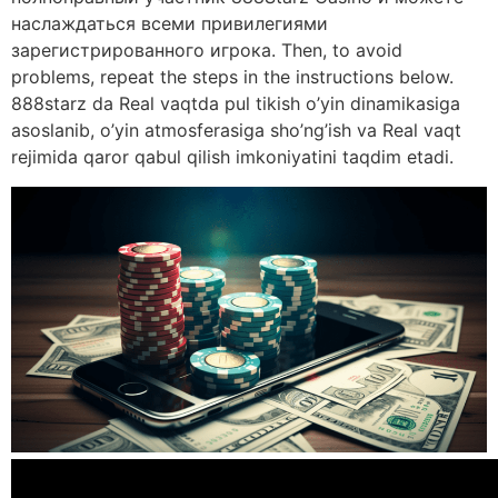
наслаждаться всеми привилегиями
зарегистрированного игрока. Then, to avoid
problems, repeat the steps in the instructions below.
888starz da Real vaqtda pul tikish o’yin dinamikasiga
asoslanib, o’yin atmosferasiga sho’ng’ish va Real vaqt
rejimida qaror qabul qilish imkoniyatini taqdim etadi.