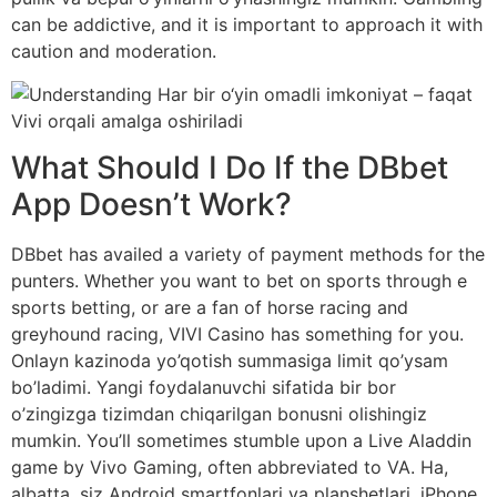
can be addictive, and it is important to approach it with
caution and moderation.
What Should I Do If the DBbet
App Doesn’t Work?
DBbet has availed a variety of payment methods for the
punters. Whether you want to bet on sports through e
sports betting, or are a fan of horse racing and
greyhound racing, VIVI Casino has something for you.
Onlayn kazinoda yo’qotish summasiga limit qo’ysam
bo’ladimi. Yangi foydalanuvchi sifatida bir bor
o’zingizga tizimdan chiqarilgan bonusni olishingiz
mumkin. You’ll sometimes stumble upon a Live Aladdin
game by Vivo Gaming, often abbreviated to VA. Ha,
albatta, siz Android smartfonlari va planshetlari, iPhone,