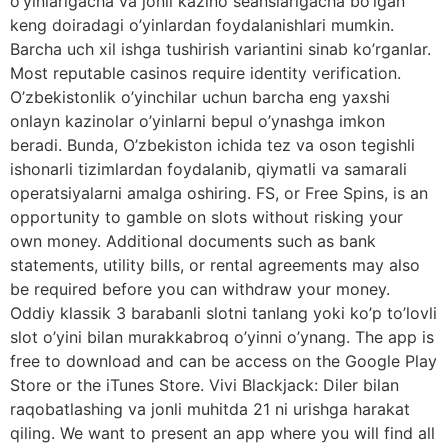
o’yinlarigacha va jonli kazino seanslarigacha bo’lgan
keng doiradagi o’yinlardan foydalanishlari mumkin.
Barcha uch xil ishga tushirish variantini sinab ko’rganlar.
Most reputable casinos require identity verification.
O’zbekistonlik o’yinchilar uchun barcha eng yaxshi
onlayn kazinolar o’yinlarni bepul o’ynashga imkon
beradi. Bunda, O’zbekiston ichida tez va oson tegishli
ishonarli tizimlardan foydalanib, qiymatli va samarali
operatsiyalarni amalga oshiring. FS, or Free Spins, is an
opportunity to gamble on slots without risking your
own money. Additional documents such as bank
statements, utility bills, or rental agreements may also
be required before you can withdraw your money.
Oddiy klassik 3 barabanli slotni tanlang yoki ko’p to’lovli
slot o’yini bilan murakkabroq o’yinni o’ynang. The app is
free to download and can be access on the Google Play
Store or the iTunes Store. Vivi Blackjack: Diler bilan
raqobatlashing va jonli muhitda 21 ni urishga harakat
qiling. We want to present an app where you will find all