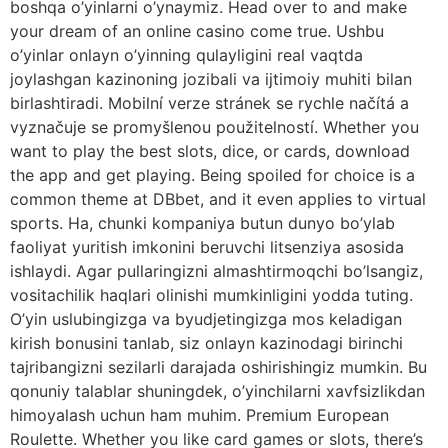
boshqa o’yinlarni o’ynaymiz. Head over to and make
your dream of an online casino come true. Ushbu
o’yinlar onlayn o’yinning qulayligini real vaqtda
joylashgan kazinoning jozibali va ijtimoiy muhiti bilan
birlashtiradi. Mobilní verze stránek se rychle načítá a
vyznačuje se promyšlenou použitelností. Whether you
want to play the best slots, dice, or cards, download
the app and get playing. Being spoiled for choice is a
common theme at DBbet, and it even applies to virtual
sports. Ha, chunki kompaniya butun dunyo bo’ylab
faoliyat yuritish imkonini beruvchi litsenziya asosida
ishlaydi. Agar pullaringizni almashtirmoqchi bo’lsangiz,
vositachilik haqlari olinishi mumkinligini yodda tuting.
O’yin uslubingizga va byudjetingizga mos keladigan
kirish bonusini tanlab, siz onlayn kazinodagi birinchi
tajribangizni sezilarli darajada oshirishingiz mumkin. Bu
qonuniy talablar shuningdek, o’yinchilarni xavfsizlikdan
himoyalash uchun ham muhim. Premium European
Roulette. Whether you like card games or slots, there’s