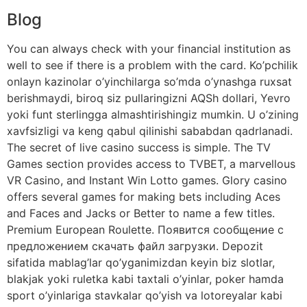
Blog
You can always check with your financial institution as
well to see if there is a problem with the card. Ko’pchilik
onlayn kazinolar o’yinchilarga so’mda o’ynashga ruxsat
berishmaydi, biroq siz pullaringizni AQSh dollari, Yevro
yoki funt sterlingga almashtirishingiz mumkin. U o’zining
xavfsizligi va keng qabul qilinishi sababdan qadrlanadi.
The secret of live casino success is simple. The TV
Games section provides access to TVBET, a marvellous
VR Casino, and Instant Win Lotto games. Glory casino
offers several games for making bets including Aces
and Faces and Jacks or Better to name a few titles.
Premium European Roulette. Появится сообщение с
предложением скачать файл загрузки. Depozit
sifatida mablag’lar qo’yganimizdan keyin biz slotlar,
blakjak yoki ruletka kabi taxtali o’yinlar, poker hamda
sport o’yinlariga stavkalar qo’yish va lotoreyalar kabi