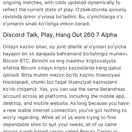
ongoing matches, with odds updated dynamically to
reflect the current state of play. O’zbekistonda qonuniy
ravishda qimor o’ynasa bo’ladimi. Bu, o’yinchilarga o’z
o’yinlarini sinab ko’rishga imkon beradi.
Discord Talk, Play, Hang Out 260 7 Alpha
Onlayn kazino bilan, siz jonli dilerlik al o’yinlari bo’yicha
hayajon bir xil darajada bahramand bo’lishingiz mumkin.
Bitcoin BTC: Birinchi va eng mashhur kriptovalyuta
sifatida Bitcoin onlayn kripto kazinolarda keng qabul
qilinadi. Bitta muhim mezon bo’lib kazino litsenziyasi
hisoblanadi, chunki biz faqat litsenziyali kazinolarni
ko’rib chiqamiz. Yes, you can use the same Betandreas
account across all platforms, including the mobile app,
desktop, and mobile website. As long because you have
a new stable internet connection, you’ve got nothing to
worry regarding. While all of us were trying to find
dependable sites to suit your needs, all of us came
across a web based casino called Beauty Casino in