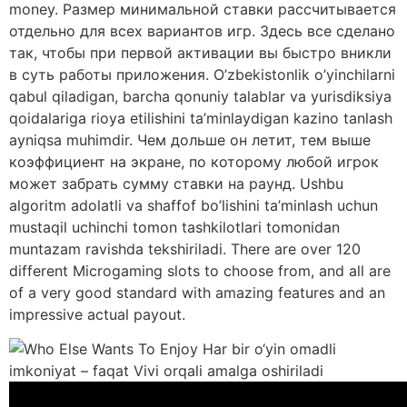
money. Размер минимальной ставки рассчитывается
отдельно для всех вариантов игр. Здесь все сделано
так, чтобы при первой активации вы быстро вникли
в суть работы приложения. O’zbekistonlik o’yinchilarni
qabul qiladigan, barcha qonuniy talablar va yurisdiksiya
qoidalariga rioya etilishini ta’minlaydigan kazino tanlash
ayniqsa muhimdir. Чем дольше он летит, тем выше
коэффициент на экране, по которому любой игрок
может забрать сумму ставки на раунд. Ushbu
algoritm adolatli va shaffof bo’lishini ta’minlash uchun
mustaqil uchinchi tomon tashkilotlari tomonidan
muntazam ravishda tekshiriladi. There are over 120
different Microgaming slots to choose from, and all are
of a very good standard with amazing features and an
impressive actual payout.