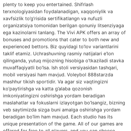
plenty to keep you entertained. Shifrlash
terxnologiyasidan foydalanadigan, xaqqoniylik va
xavfsizlik to’g’risida sertifikatlangn va nufuzli
organizatsiya tomonidan berilgan qonuniy litsenziyaga
ega kazinolarni tanlang. The Vivi APK offers an array of
bonuses and promotions that cater to both new and
experienced bettors. Biz quyidagi to’lov variantlarini
taklif etamiz. Uchrashuvning rasmiy natijalari e’lon
qilinganda, yutuq mijozning hisobiga o’tkaziladi stavka
muvaffaqiyatli bo’lsa. Ish stoli versiyasidan tashqari,
mobil versiyasi ham mavjud. Voleybol 888starzda
mashhur tikish sportidir. Va agar siz vaqtingizni
ko’paytirishga va katta g’alaba qozonish
imkoniyatingizni oshirishga yordam beradigan
maslahatlar va fokuslarni izlayotgan bo’lsangiz, bizning
veb saytimizda sizga buni amalga oshirishga yordam
beradigan bo’lim ham mavjud. Each studio has its
unique presentation of the game. All of our games are
offered for free to all players, and you can choose