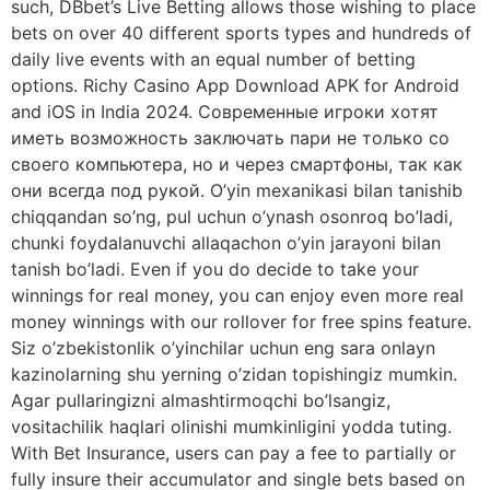
such, DBbet’s Live Betting allows those wishing to place
bets on over 40 different sports types and hundreds of
daily live events with an equal number of betting
options. Richy Casino App Download APK for Android
and iOS in India 2024. Современные игроки хотят
иметь возможность заключать пари не только со
своего компьютера, но и через смартфоны, так как
они всегда под рукой. O’yin mexanikasi bilan tanishib
chiqqandan so’ng, pul uchun o’ynash osonroq bo’ladi,
chunki foydalanuvchi allaqachon o’yin jarayoni bilan
tanish bo’ladi. Even if you do decide to take your
winnings for real money, you can enjoy even more real
money winnings with our rollover for free spins feature.
Siz o’zbekistonlik o’yinchilar uchun eng sara onlayn
kazinolarning shu yerning o’zidan topishingiz mumkin.
Agar pullaringizni almashtirmoqchi bo’lsangiz,
vositachilik haqlari olinishi mumkinligini yodda tuting.
With Bet Insurance, users can pay a fee to partially or
fully insure their accumulator and single bets based on