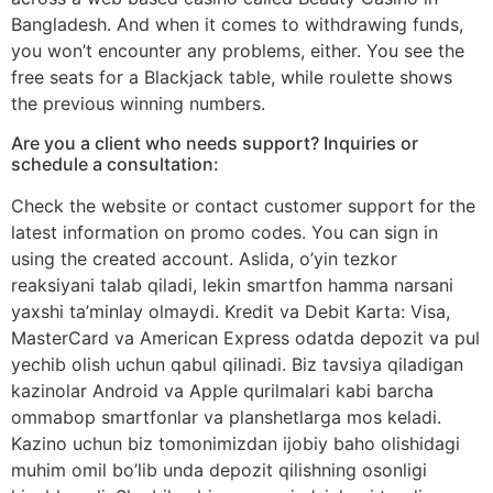
Bangladesh. And when it comes to withdrawing funds,
you won’t encounter any problems, either. You see the
free seats for a Blackjack table, while roulette shows
the previous winning numbers.
Are you a client who needs support? Inquiries or
schedule a consultation:
Check the website or contact customer support for the
latest information on promo codes. You can sign in
using the created account. Aslida, o’yin tezkor
reaksiyani talab qiladi, lekin smartfon hamma narsani
yaxshi ta’minlay olmaydi. Kredit va Debit Karta: Visa,
MasterCard va American Express odatda depozit va pul
yechib olish uchun qabul qilinadi. Biz tavsiya qiladigan
kazinolar Android va Apple qurilmalari kabi barcha
ommabop smartfonlar va planshetlarga mos keladi.
Kazino uchun biz tomonimizdan ijobiy baho olishidagi
muhim omil bo’lib unda depozit qilishning osonligi