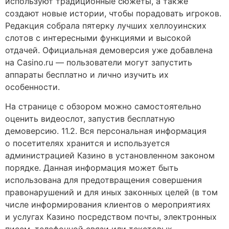
используют традиционные сюжеты, а также
создают новые истории, чтобы порадовать игроков.
Редакция собрала пятерку лучших хеллоуинских
слотов с интересными функциями и высокой
отдачей. Официальная демоверсия уже добавлена
на Casino.ru — пользователи могут запустить
аппараты бесплатно и лично изучить их
особенности.
На странице с обзором можно самостоятельно
оценить видеослот, запустив бесплатную
демоверсию. 11.2. Вся персональная информация
о посетителях хранится и используется
администрацией Казино в установленном законом
порядке. Данная информация может быть
использована для предотвращения совершения
правонарушений и для иных законных целей (в том
числе информирования клиентов о мероприятиях
и услугах Казино посредством почты, электронных