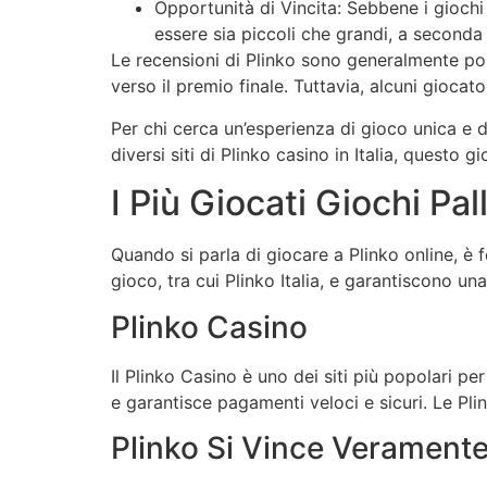
Opportunità di Vincita: Sebbene i giochi
essere sia piccoli che grandi, a seconda 
Le recensioni di Plinko sono generalmente pos
verso il premio finale. Tuttavia, alcuni gioca
Per chi cerca un’esperienza di gioco unica e d
diversi siti di Plinko casino in Italia, questo g
I Più Giocati Giochi Pa
Quando si parla di giocare a Plinko online, è 
gioco, tra cui Plinko Italia, e garantiscono un
Plinko Casino
Il Plinko Casino è uno dei siti più popolari per
e garantisce pagamenti veloci e sicuri. Le Plin
Plinko Si Vince Verament