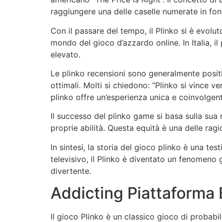
raggiungere una delle caselle numerate in fon
Con il passare del tempo, il Plinko si è evolut
mondo del gioco d’azzardo online. In Italia, i
elevato.
Le plinko recensioni sono generalmente positi
ottimali. Molti si chiedono: “Plinko si vince v
plinko offre un’esperienza unica e coinvolgente,
Il successo del plinko game si basa sulla sua 
proprie abilità. Questa equità è una delle ragio
In sintesi, la storia del gioco plinko è una t
televisivo, il Plinko è diventato un fenomeno 
divertente.
Addicting Piattaforma 
Il gioco Plinko è un classico gioco di probabili