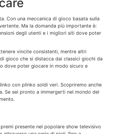
ocare
ncita. Con una meccanica di gioco basata sulla
divertente. Ma la domanda più importante è:
ioni degli utenti e i migliori siti dove poter
tenere vincite consistenti, mentre altri
 di gioco che si distacca dai classici giochi da
sino dove poter giocare in modo sicuro e
Plinko con plinko soldi veri. Scopriremo anche
ita. Se sei pronto a immergerti nel mondo del
omento.
 a premi presente nel popolare show televisivo
 attraverso una serie di pioli, fino a