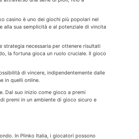
nko casino è uno dei giochi più popolari nel
 alla sua semplicità e al potenziale di vincita
strategia necessaria per ottenere risultati
do, la fortuna gioca un ruolo cruciale. Il gioco
ossibilità di vincere, indipendentemente dalle
 in quelli online.
one. Dal suo inizio come gioco a premi
ndi premi in un ambiente di gioco sicuro e
ondo. In Plinko Italia, i giocatori possono