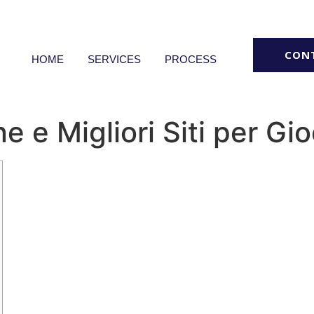
CON
HOME
SERVICES
PROCESS
e e Migliori Siti per Gi