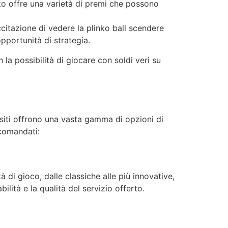
nko offre una varietà di premi che possono
citazione di vedere la plinko ball scendere
pportunità di strategia.
la possibilità di giocare con soldi veri su
i siti offrono una vasta gamma di opzioni di
ccomandati:
à di gioco, dalle classiche alle più innovative,
ilità e la qualità del servizio offerto.