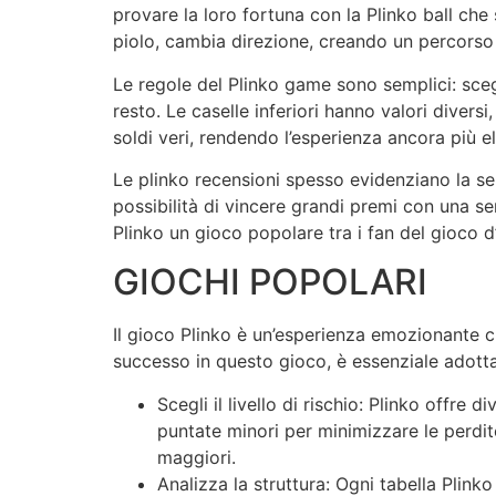
provare la loro fortuna con la Plinko ball che 
piolo, cambia direzione, creando un percorso c
Le regole del Plinko game sono semplici: scegli
resto. Le caselle inferiori hanno valori divers
soldi veri, rendendo l’esperienza ancora più el
Le plinko recensioni spesso evidenziano la sem
possibilità di vincere grandi premi con una s
Plinko un gioco popolare tra i fan del gioco d
GIOCHI POPOLARI
Il gioco Plinko è un’esperienza emozionante che
successo in questo gioco, è essenziale adottar
Scegli il livello di rischio: Plinko offre
puntate minori per minimizzare le perdit
maggiori.
Analizza la struttura: Ogni tabella Plink