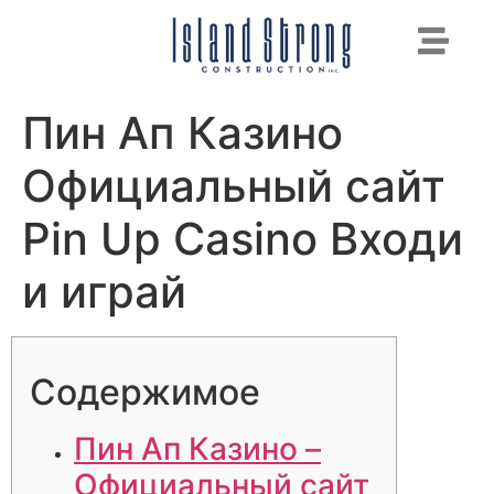
Пин Ап Казино
Официальный сайт
Pin Up Casino Входи
и играй
Содержимое
Пин Ап Казино –
Официальный сайт