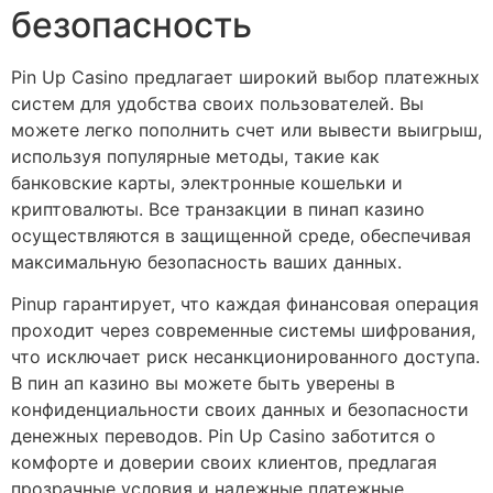
безопасность
Pin Up Casino предлагает широкий выбор платежных
систем для удобства своих пользователей. Вы
можете легко пополнить счет или вывести выигрыш,
используя популярные методы, такие как
банковские карты, электронные кошельки и
криптовалюты. Все транзакции в пинап казино
осуществляются в защищенной среде, обеспечивая
максимальную безопасность ваших данных.
Pinup гарантирует, что каждая финансовая операция
проходит через современные системы шифрования,
что исключает риск несанкционированного доступа.
В пин ап казино вы можете быть уверены в
конфиденциальности своих данных и безопасности
денежных переводов. Pin Up Casino заботится о
комфорте и доверии своих клиентов, предлагая
прозрачные условия и надежные платежные