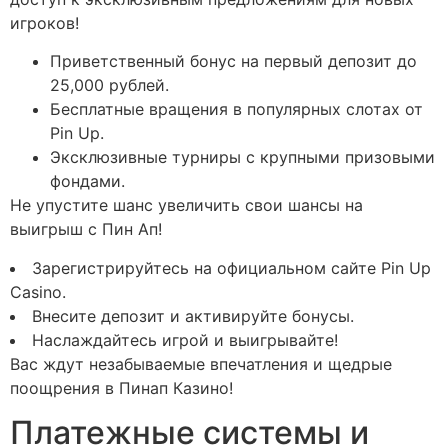
игроков!
Приветственный бонус на первый депозит до
25,000 рублей.
Бесплатные вращения в популярных слотах от
Pin Up.
Эксклюзивные турниры с крупными призовыми
фондами.
Не упустите шанс увеличить свои шансы на
выигрыш с Пин Ап!
Зарегистрируйтесь на официальном сайте Pin Up
Casino.
Внесите депозит и активируйте бонусы.
Наслаждайтесь игрой и выигрывайте!
Вас ждут незабываемые впечатления и щедрые
поощрения в Пинап Казино!
Платежные системы и