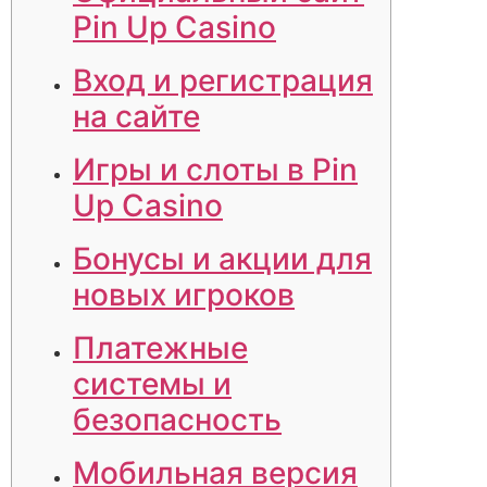
Pin Up Casino
Вход и регистрация
на сайте
Игры и слоты в Pin
Up Casino
Бонусы и акции для
новых игроков
Платежные
системы и
безопасность
Мобильная версия