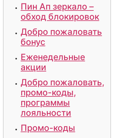
Пин Ап зеркало –
обход блокировок
Добро пожаловать
бонус
Еженедельные
акции
Добро пожаловать,
промо-коды,
программы
лояльности
Промо-коды