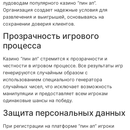
лудоводам популярного казино “пин ап”.
Организация создает надежные условия для
развлечения и выигрышей, основываясь на
сохранении доверия клиентов.
Прозрачность игрового
процесса
Казино “пин ап” стремится к прозрачности и
честности в игровом процессе. Все результаты игр
генерируются случайным образом с
использованием специального генератора
случайных чисел, что исключает возможность
манипуляции и предоставляет всем игрокам
одинаковые шансы на победу.
Защита персональных данных
При регистрации на платформе “пин ап” игроки