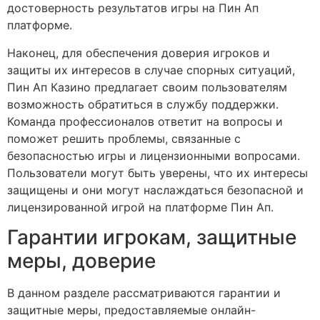
достоверность результатов игры на Пин Ап
платформе.
Наконец, для обеспечения доверия игроков и
защиты их интересов в случае спорных ситуаций,
Пин Ап Казино предлагает своим пользователям
возможность обратиться в службу поддержки.
Команда профессионалов ответит на вопросы и
поможет решить проблемы, связанные с
безопасностью игры и лицензионными вопросами.
Пользователи могут быть уверены, что их интересы
защищены и они могут наслаждаться безопасной и
лицензированной игрой на платформе Пин Ап.
Гарантии игрокам, защитные
меры, доверие
В данном разделе рассматриваются гарантии и
защитные меры, предоставляемые онлайн-