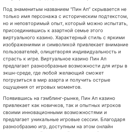
Под знаменитым названием “Пин Ап” скрывается не
только имя персонажа с историческим подтекстом,
но и неповторимый опыт, который можно испытать,
присоединившись к азартной семье этого
виртуального казино. Характерный стиль с яркими
изображениями и символикой привлекает внимание
пользователей, олицетворяя индивидуальность и
страсть к игре. Виртуальное казино Пин Ап
предлагает разнообразные возможности для игры в
экшн-среде, где любой желающий сможет
погрузиться в мир азарта и получить острые
ощущения от игровых моментов.
Появившись на гэмблинг-рынке, Пин Ап казино
привлекает как новичков, так и опытных игроков
своими инновационными возможностями и
предлагает уникальные игровые сессии. Благодаря
разнообразию игр, доступным на этом онлайн