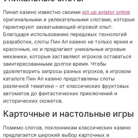
Пинап казино известно своими
pin up aviator online
оригинальными и увлекательными слотами, которые
гарантируют захватывающий игровой опыт.
Благодаря использованию передовых технологий
разработки, слоты Пин Ап казино не только яркие и
красочные, но и предлагают уникальные игровые
механики, которые заставляют игроков оставаться
заинтересованными долгое время. Чтобы
удовлетворить запросы разных игроков, в игровом
каталоге Пин Ап казино представлены слоты
различной тематики – от классических фруктовых
автоматов до фантастических приключений и
исторических сюжетов.
Карточные и настольные игры
Помимо слотов, поклонникам классических казино
предлагается широкий выбор карточных и