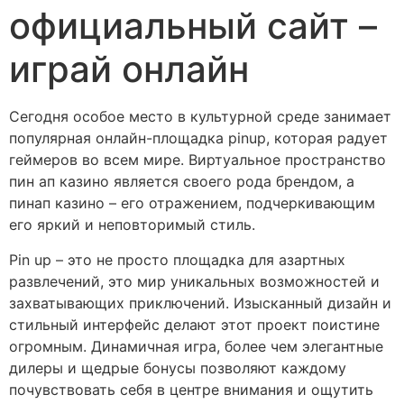
официальный сайт –
играй онлайн
Сегодня особое место в культурной среде занимает
популярная онлайн-площадка pinup, которая радует
геймеров во всем мире. Виртуальное пространство
пин ап казино является своего рода брендом, а
пинап казино – его отражением, подчеркивающим
его яркий и неповторимый стиль.
Pin up – это не просто площадка для азартных
развлечений, это мир уникальных возможностей и
захватывающих приключений. Изысканный дизайн и
стильный интерфейс делают этот проект поистине
огромным. Динамичная игра, более чем элегантные
дилеры и щедрые бонусы позволяют каждому
почувствовать себя в центре внимания и ощутить