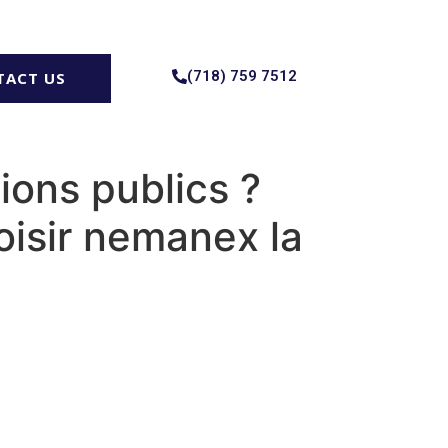
(718) 759 7512
TACT US
ions publics ?
hoisir nemanex la