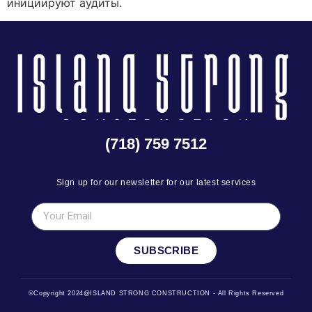
инициируют аудиты.
(718) 759 7512
Sign up for our newsletter for our latest services
SUBSCRIBE
©Copyright 2024@ISLAND STRONG CONSTRUCTION - All Rights Reserved