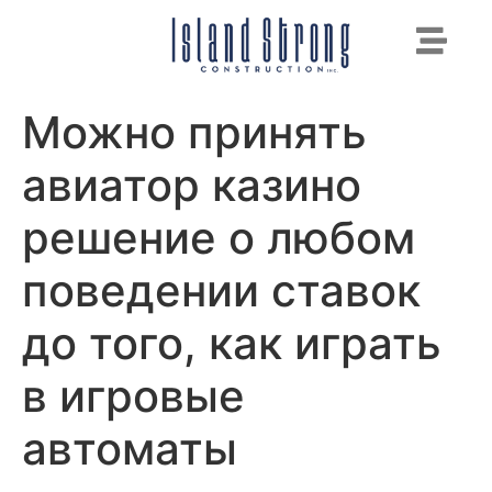
Можно принять
авиатор казино
решение о любом
поведении ставок
до того, как играть
в игровые
автоматы