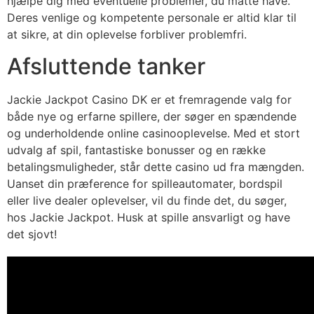
hjælpe dig med eventuelle problemer, du måtte have.
Deres venlige og kompetente personale er altid klar til
at sikre, at din oplevelse forbliver problemfri.
Afsluttende tanker
Jackie Jackpot Casino DK er et fremragende valg for
både nye og erfarne spillere, der søger en spændende
og underholdende online casinooplevelse. Med et stort
udvalg af spil, fantastiske bonusser og en række
betalingsmuligheder, står dette casino ud fra mængden.
Uanset din præference for spilleautomater, bordspil
eller live dealer oplevelser, vil du finde det, du søger,
hos Jackie Jackpot. Husk at spille ansvarligt og have
det sjovt!