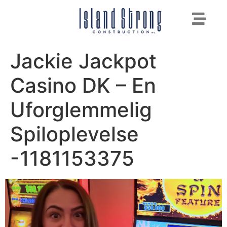
Jackie Jackpot
Casino DK – En
Uforglemmelig
Spiloplevelse
-1181153375