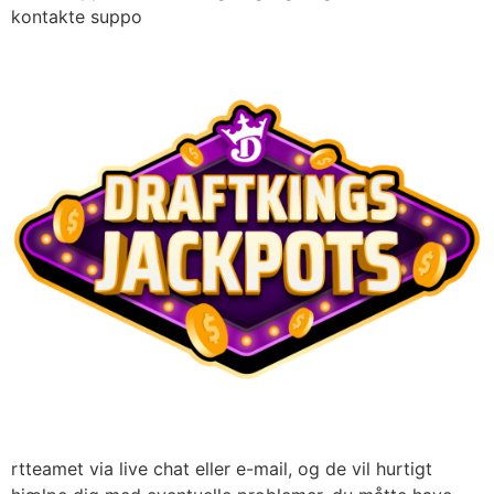
kontakte suppo
rtteamet via live chat eller e-mail, og de vil hurtigt