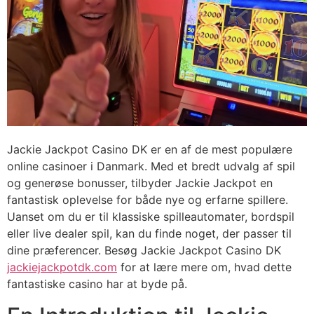
Jackie Jackpot Casino DK er en af de mest populære
online casinoer i Danmark. Med et bredt udvalg af spil
og generøse bonusser, tilbyder Jackie Jackpot en
fantastisk oplevelse for både nye og erfarne spillere.
Uanset om du er til klassiske spilleautomater, bordspil
eller live dealer spil, kan du finde noget, der passer til
dine præferencer. Besøg Jackie Jackpot Casino DK
jackiejackpotdk.com
for at lære mere om, hvad dette
fantastiske casino har at byde på.