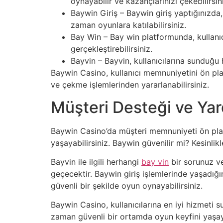
oynayabilir ve kazançlarınızı çekebilirsin
Baywin Giriş – Baywin giriş yaptığınızda,
zaman oyunlara katılabilirsiniz.
Bay Win – Bay win platformunda, kullanıc
gerçekleştirebilirsiniz.
Bayvin – Bayvin, kullanıcılarına sunduğu 
Baywin Casino, kullanıcı memnuniyetini ön pla
ve çekme işlemlerinden yararlanabilirsiniz.
Müşteri Desteği ve Ya
Baywin Casino’da müşteri memnuniyeti ön planda
yaşayabilirsiniz. Baywin güvenilir mi? Kesinlikl
Bayvin ile ilgili herhangi
bay vin
bir sorunuz ve
geçecektir. Baywin giriş işlemlerinde yaşadığı
güvenli bir şekilde oyun oynayabilirsiniz.
Baywin Casino, kullanıcılarına en iyi hizmeti s
zaman güvenli bir ortamda oyun keyfini yaşayab