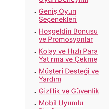
Geniş Oyun
Seçenekleri
Hoşgeldin Bonusu
ve Promosyonlar
Kolay ve Hızlı Para
Yatırma ve Çekme
Müşteri Desteği ve
Yardım
Gizlilik ve Güvenlik
Mobil Uyumlu