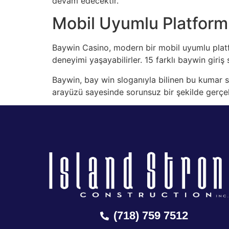
devam edecektir.
Mobil Uyumlu Platform
Baywin Casino, modern bir mobil uyumlu platfor
deneyimi yaşayabilirler. 15 farklı baywin giriş
Baywin, bay win sloganıyla bilinen bu kumar si
arayüzü sayesinde sorunsuz bir şekilde gerçek
(718) 759 7512