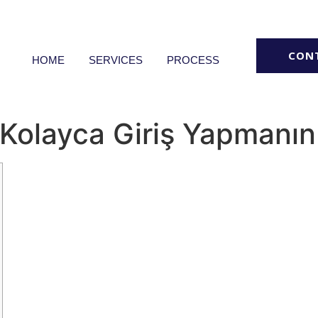
CON
HOME
SERVICES
PROCESS
Kolayca Giriş Yapmanın 